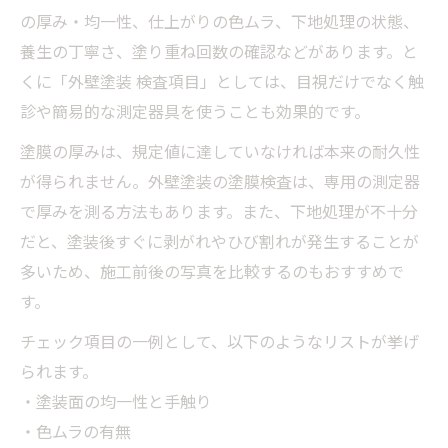
の厚み・均一性、仕上がりの色ムラ、下地処理の状態、
査法
養生の丁寧さ、塗り重ね回数の確認などがあります。と
外壁塗装後トラブルを避けるための検査リスト
くに「外壁塗装 検査項目」としては、目視だけでなく触
活用法
診や簡易的な測定器具を使うことも効果的です。
外壁塗装検査リストでトラブル未然防止の
コツ
塗膜の厚みは、規定値に達していなければ本来の耐久性
が得られません。外壁塗装の塗膜検査は、専用の測定器
外壁塗装完了後に使える検査チェックシー
で厚みを測る方法もあります。また、下地処理が不十分
ト活用法
だと、塗装後すぐに剥がれやひび割れが発生することが
外壁塗装検査で施工後の安心感を得る実践
多いため、施工前後の写真を比較するのもおすすめで
方法
す。
外壁塗装トラブル事例と検査リストの重要
チェック項目の一例として、以下のようなリストが挙げ
性
られます。
外壁塗装検査で再工事や補修を減らすため
・塗装面の均一性と手触り
の対策
・色ムラの有無