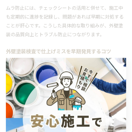
ムラ防止には、チェックシートの活用と併せて、施工中
も定期的に進捗を記録し、問題があれば早期に対処する
ことが肝心です。こうした具体的な取り組みが、外壁塗
装の品質向上とトラブル防止につながります。
外壁塗装検査で仕上げミスを早期発見するコツ
外壁塗装検査で仕上げミスを早期発見するためには、定
期的な中間検査がポイントです。完成後だけでなく、下
塗り・中塗り・上塗りの各工程ごとに現場を確認し、塗
り重ねや乾燥時間が守られているかをチェックしましょ
う。
また、塗装工事の工程写真を残してもらうことで、見え
にくい部分や足場を外した後では確認できない箇所も把
握できます。特にサッシ周りや細かい部位は仕上げミス