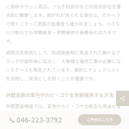
に窓枠やサッシ周辺、つなぎ目部分などの弱点部位を重
点的に観察します。剥がれが見られる場合は、爪やヘラ
で軽くこすって塗膜の密着度も確かめましょう。小さな
ひび割れでも早期発見・早期補修が長寿命化のカギで
す。
実際の失敗例として、完成検査時に見逃された細かなク
ラックが数年後に拡大し、大規模な補修工事が必要にな
ったケースも報告されています。事前にチェックリスト
を活用し、見落としを防ぐことが重要です。
外壁塗装の変色やカビ・コケを早期発見する方法
外壁塗装検査では、変色やカビ・コケの発生も見逃せな
いポイントです。変色は塗膜の劣化や日射・雨水による
046-223-3792
ご予約はこちら
色あせが原因で、外観の美しさだけでなく塗膜の機能低