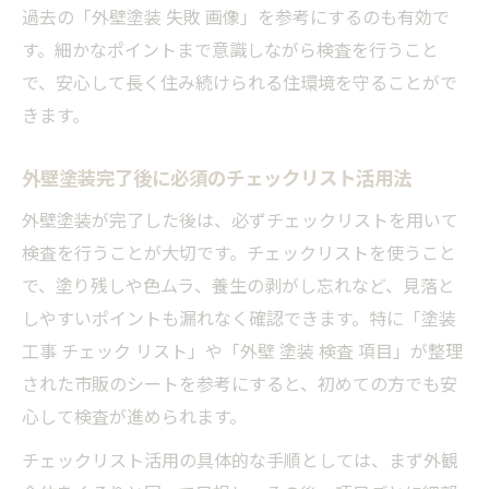
過去の「外壁塗装 失敗 画像」を参考にするのも有効で
外壁塗装検査で立会う際の確認チェックリ
す。細かなポイントまで意識しながら検査を行うこと
スト
で、安心して長く住み続けられる住環境を守ることがで
外壁塗装立会い時に注意すべき検査の流れ
きます。
外壁塗装検査で現場写真を活用した不備発
見法
外壁塗装完了後に必須のチェックリスト活用法
外壁塗装立会いで業者と認識差を防ぐ対応
外壁塗装が完了した後は、必ずチェックリストを用いて
策
検査を行うことが大切です。チェックリストを使うこと
塗料の指定通りか確認するための外壁塗装検査
で、塗り残しや色ムラ、養生の剥がし忘れなど、見落と
項目
しやすいポイントも漏れなく確認できます。特に「塗装
外壁塗装で塗料の指定通りか検査する重要
工事 チェック リスト」や「外壁 塗装 検査 項目」が整理
性
された市販のシートを参考にすると、初めての方でも安
外壁塗装検査で塗料間違いを防ぐ具体的手
心して検査が進められます。
順
チェックリスト活用の具体的な手順としては、まず外観
外壁塗装の塗料検査項目と確認方法のポイ