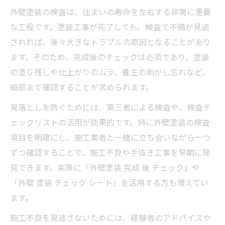
仕上がりのムラを防ぐ外壁塗装チェック術
外壁塗装の検査は、住まいの寿命を左右する非常に重要
外壁塗装の塗りムラを検査で見抜く具体的
な工程です。塗装工事が完了しても、検査で不備が見逃
手順
されれば、後々大きなトラブルの原因となることがあり
外壁塗装の仕上がり均一化に役立つ検査方
ます。そのため、完成後のチェックは必須であり、塗装
法
の塗り残しや仕上がりのムラ、養生の剥がし忘れなど、
細部まで確認することが求められます。
外壁塗装チェックシートを使ったムラ防止
策
見落としを防ぐためには、第三者による検査や、検査チ
外壁塗装検査で仕上げミスを早期発見する
ェックリストの活用が効果的です。特に外壁塗装の検査
コツ
項目を明確にし、施工業者と一緒に立ち会いながら一つ
ずつ確認することで、施工不良や手抜き工事を早期に発
外壁塗装の仕上がり確認時に注意する劣化
見できます。実際に「外壁塗装 完成 後 チェック」や
サイン
「外壁 塗装 チェック シート」を活用する方も増えてい
施工不備の早期発見なら外壁塗装立会いが有効
ます。
外壁塗装立会いで施工不備を見逃さない実
践術
施工不良を見逃さないためには、経験者のアドバイスや