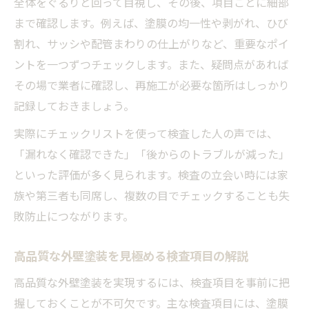
全体をぐるりと回って目視し、その後、項目ごとに細部
ント
まで確認します。例えば、塗膜の均一性や剥がれ、ひび
外壁塗装検査で塗料の飛散や汚れをチェッ
割れ、サッシや配管まわりの仕上がりなど、重要なポイ
ク
ントを一つずつチェックします。また、疑問点があれば
外壁塗装の塗膜品質を検査する実践的なコ
その場で業者に確認し、再施工が必要な箇所はしっかり
ツ
記録しておきましょう。
劣化サインに気づく外壁塗装検査のポイント集
実際にチェックリストを使って検査した人の声では、
外壁塗装検査で見分けるチョーキング現象
「漏れなく確認できた」「後からのトラブルが減った」
の特徴
といった評価が多く見られます。検査の立会い時には家
外壁塗装のひび割れや剥がれを検査で確認
族や第三者も同席し、複数の目でチェックすることも失
外壁塗装の変色やカビ・コケを早期発見す
敗防止につながります。
る方法
高品質な外壁塗装を見極める検査項目の解説
外壁塗装検査で劣化サインを見落とさない
工夫
高品質な外壁塗装を実現するには、検査項目を事前に把
握しておくことが不可欠です。主な検査項目には、塗膜
外壁塗装を20年放置した場合のリスクと検