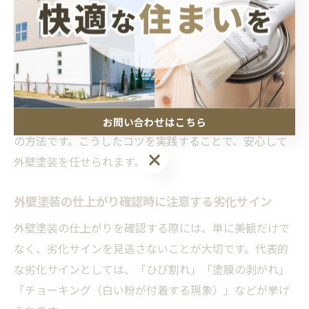
が起こりやすいため、重点的な点検が必要です。さら
に、業者とのコミュニケーションを密にし、気になる点
や疑問点はその都度確認する姿勢が重要です。
仕上げミスを見逃すと、後々の補修や再施工が必要にな
り手間や費用が増加します。早期発見のためには、第三
者機関の検査や専門家のアドバイスを活用するのも一つ
お問い合わせはこちら
の方法です。こうしたコツを実践することで、安心して
お問い合わせはこちら
外壁塗装を任せられます。
外壁塗装の仕上がり確認時に注意する劣化サイン
外壁塗装の仕上がりを確認する際には、単に美観だけで
なく、劣化サインを見逃さないことが大切です。代表的
な劣化サインとしては、「ひび割れ」「塗膜の剥がれ」
「チョーキング（白い粉が付着する現象）」などが挙げ