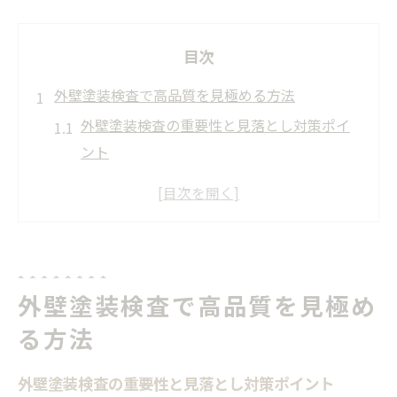
目次
外壁塗装検査で高品質を見極める方法
外壁塗装検査の重要性と見落とし対策ポイ
ント
外壁塗装完了後に必須のチェックリスト活
用法
高品質な外壁塗装を見極める検査項目の解
説
外壁塗装検査で施工不良を未然に防ぐ確認
外壁塗装検査で高品質を見極め
方法
る方法
外壁塗装の検査写真を活用した品質の見分
け方
外壁塗装検査の重要性と見落とし対策ポイント