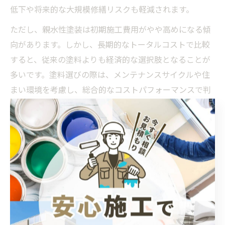
低下や将来的な大規模修繕リスクも軽減されます。
ただし、親水性塗装は初期施工費用がやや高めになる傾
向があります。しかし、長期的なトータルコストで比較
すると、従来の塗料よりも経済的な選択肢となることが
多いです。塗料選びの際は、メンテナンスサイクルや住
まい環境を考慮し、総合的なコストパフォーマンスで判
断しましょう。
親水性塗料でメンテナンスの悩
み解消
外壁塗装で親水性塗料を選ぶメリット
外壁塗装において親水性塗料を選ぶ最大のメリットは、