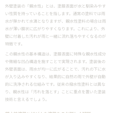
外壁塗装の「親水性」とは、塗膜表面が水と馴染みやす
親水性が高い塗料で自動的に汚れが落ちる
い性質を持っていることを指します。通常の塗料では雨
仕組み
水が弾かれて水滴となりますが、親水性塗料の場合は雨
親水 コート外壁メンテナンスの負担軽減効
水が薄い膜状に広がりやすくなります。これにより、外
果
壁に付着した汚れが雨と一緒に流れ落ちやすくなるのが
親水性塗装によるコスト削減の実例と比較
特徴です。
親水性塗料でメンテナンスの悩み解消
この親水性の基本構造は、塗膜表面に特殊な親水性成分
外壁塗装で親水性塗料を選ぶメリット
や微細な凹凸構造を施すことで実現されます。塗装後の
親水性塗料によるメンテナンス頻度の違い
外壁表面は、雨水が均一に広がることで、汚れの下に水
親水性スプレーと塗料、外壁に適した選び
が入り込みやすくなり、結果的に自然の雨で外壁が自動
方
的に洗浄される仕組みです。従来の撥水性塗料とは異な
親水性塗装でレンジフードの汚れ対策も実
り、親水性は「汚れを落とす」ことに重点を置いた塗装
現
技術と言えるでしょう。
親水性外壁塗装でメンテナンス費用を抑え
る方法