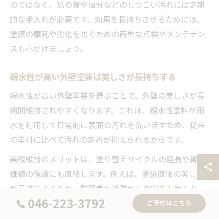
のではなく、鳥の糞や油分などのしつこい汚れには定期
的な手入れが必要です。効果を長持ちさせるためには、
塗膜の摩耗や劣化を防ぐための簡単な点検やメンテナン
スも心がけましょう。
親水性が高い外壁塗装は美しさが長持ちする
親水性が高い外壁塗装を選ぶことで、外壁の美しさが長
期間維持されやすくなります。これは、親水性塗料が雨
水を利用して日常的に表面の汚れを洗い流すため、従来
の塗料に比べて汚れの定着が抑えられるからです。
美観維持のメリットは、塗り替えサイクルの延長や資産
価値の保護にも直結します。例えば、塗装直後の美しさ
が長持ちするため、訪問者や近隣からの印象も良くな
046-223-3792
り、住宅の資産価値を保つうえでも有効です。特に、白
ご予約はこちら
や淡色系の外壁では親水性の効果がより顕著に表れま