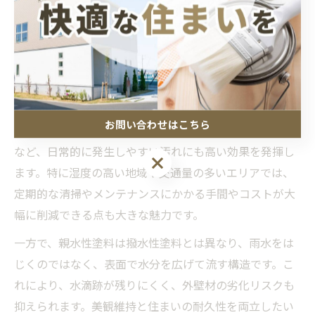
雨水を利用したセルフクリーニング機能による美観の長
期維持です。親水性塗料は、外壁表面に付着した汚れと
雨水がなじみやすくなり、雨が降るたびに自然と汚れが
洗い流されます。これにより、従来の塗料と比べて汚れ
が定着しにくく、外壁のきれいさが長続きします。
お問い合わせはこちら
また、親水性塗料はカビやコケ、排気ガス由来の黒ずみ
など、日常的に発生しやすい汚れにも高い効果を発揮し
お問い合わせはこちら
ます。特に湿度の高い地域や交通量の多いエリアでは、
定期的な清掃やメンテナンスにかかる手間やコストが大
幅に削減できる点も大きな魅力です。
一方で、親水性塗料は撥水性塗料とは異なり、雨水をは
じくのではなく、表面で水分を広げて流す構造です。こ
れにより、水滴跡が残りにくく、外壁材の劣化リスクも
抑えられます。美観維持と住まいの耐久性を両立したい