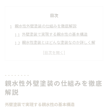
目次
親水性外壁塗装の仕組みを徹底解説
外壁塗装で実現する親水性の基本構造
親水性塗装とはどんな塗装なのか詳しく解
説
親水性が高い外壁塗装の効果の仕組み
親水コートを使った外壁塗装の特徴とは
親水性塗料のセルフクリーニング機能に注
親水性外壁塗装の仕組みを徹底
目
美観とコスト削減へ導く親水性の魅力
解説
外壁塗装の親水性で清掃コスト大幅ダウン
外壁塗装で実現する親水性の基本構造
親水性塗装で美観維持が手間なく続く理由