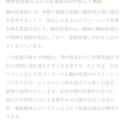
親水性塗装とはどんな塗装なのか詳しく解説
外壁塗装における親水性のメリット探求
親水性塗装とは、外壁や屋根の表面に親水性の高い塗料
親水性外壁塗装がもたらす美観維持の強み
を塗布することで、雨水によるセルフクリーニング効果
を得る塗装方法です。親水性塗料は、微細な親水性成分
親水性が高いと外壁塗装はどう変わるか
や特殊な樹脂を配合しており、塗膜表面に水がなじみや
汚れ対策に強い親水性塗料のメリット解説
すくなっています。
親水性コーティングの効果で外壁が長持ち
この塗装の最大の特徴は、雨が降るたびに外壁表面の汚
親水性塗装で雨だれや排気ガスも防げる理
れが自然に流れ落ちやすくなる点です。たとえば、日本
由
ペイントなど大手メーカーでも親水性塗料がラインナッ
親水性コーティングが美観維持に効く理由
プされており、メンテナンス性の高さから多くの住宅・
外壁塗装の親水性コーティング効果とは何
建物で採用されています。従来の撥水性塗料と比べて、
か
雨だれや排気ガスによる黒ずみの付着が少なくなるた
親水性コーティングでセルフクリーニング
め、美観維持とメンテナンスコスト削減の両立が期待で
を実現
きます。
親水性が高い外壁塗装は美しさが長持ちす