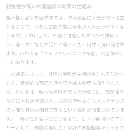
る
親水性が高い外壁塗装の効果の仕組み
親水性コーティングのデメリットに注意が
親水性が高い外壁塗装では、塗膜表面に水分が均一に広
必要
がることで、汚れと塗膜の間に雨水が入り込みやすくな
親水性塗装と疎水性の違いも徹底比較
ります。これにより、外壁に付着したホコリや排気ガ
撥水性との違いから見る外壁塗装選び
ス、藻・カビなどの汚れが雨とともに自然に洗い流され
外壁塗装で親水性と撥水性の違いを知る
ます。いわゆる「セルフクリーニング機能」の正体がこ
こにあります。
親水性塗装と撥水性塗装の選び方と特徴
親水性 撥水性 違いを外壁塗装で比較解説
この効果によって、外壁の美観が長期間保たれるだけで
なく、定期的な高圧洗浄や再塗装の頻度も抑えられま
親水性外壁塗装はどんな住環境に向くのか
す。たとえば、親水性塗料を使った外壁では、雨が降る
親水性塗装のデメリットと最適な活用法
たびに汚れが軽減され、従来の塗料よりもメンテナンス
の手間や費用が削減できるという実例が報告されていま
す。「親水性が高いとどうなる？」という疑問へのアン
サーとして、外壁の美しさと家計の負担軽減がセットで