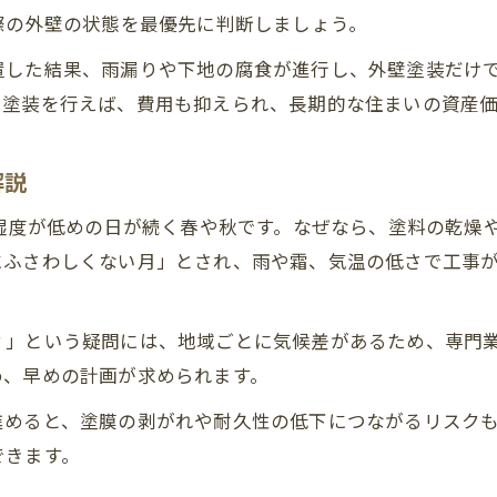
外壁塗装が必要ないケースのポイントを紹介
際の外壁の状態を最優先に判断しましょう。
外壁塗装まだするなという判断基準とは
置した結果、雨漏りや下地の腐食が進行し、外壁塗装だけ
外壁材の種類で外壁塗装時期は変わるか
で塗装を行えば、費用も抑えられ、長期的な住まいの資産
外壁塗装の劣化症状がない場合の対応法
外壁塗装10年嘘と言われる理由と実情確認
解説
費用を抑える外壁塗装時期選びのコツ
、湿度が低めの日が続く春や秋です。なぜなら、塗料の乾燥
外壁塗装の費用を安くするタイミング戦略
にふさわしくない月」とされ、雨や霜、気温の低さで工事
外壁塗装の閑散期を狙う費用節約法の実例
外壁塗装時期による見積もり価格の違い解説
？」という疑問には、地域ごとに気候差があるため、専門
外壁塗装タイミングで得する事前予約の効果
め、早めの計画が求められます。
外壁塗装における業者選びと費用の関係性
進めると、塗膜の剥がれや耐久性の低下につながるリスク
外壁塗装にベストな季節とタイミング解説
できます。
外壁塗装はいつやるのがベストか徹底考察