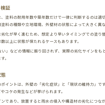
春と秋が外壁塗装に向く理由と注意点紹介
を検証
外壁塗装にふさわしくない月のリスク説明
は、塗料の耐用年数や築年数だけで一律に判断するのは適
外壁塗装時期と仕上がりの関係を知る
用塗料の種類や立地環境、外壁材の状態によって大きく異
外壁塗装タイミングは気温・湿度も要チェック
は劣化が早く進むため、想定より早いタイミングでの塗り
外壁塗装が必要となる年数と症状を検証
年数以上に状態が保たれるケースもあります。
外壁塗装時期年数の目安と例外パターン解説
てない」などの情報に振り回されず、実際の劣化サインをも
外壁塗装20年してないと寿命なのか検証
ます。
塗料の耐用年数と外壁塗装タイミング比較
お問い合わせはこちら
お問い合わせはこちら
外壁塗装10年は早いのか実際の症状で判断
状態
外壁塗装必要ない知恵袋の意見を参考に
のポイントは、外壁の「劣化症状」と「現状の維持力」で
ビやコケの発生などが挙げられます。
インであり、放置すると雨水の侵入や構造材の劣化につな