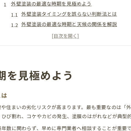
外壁塗装の最適な時期を見極めよう
外壁塗装タイミングを誤らない判断法とは
外壁塗装の最適な時期と天候の関係を解説
外壁塗装はまだするなと言われる理由を検証
塗り替えタイミングを左右する外壁の状態
外壁塗装タイミングを知るための費用目安
劣化サインで判断する外壁塗装タイミング
期を見極めよう
外壁塗装が必要な劣化サインの見分け方
外壁塗装タイミングはチョーキングに注目
とは
ひび割れやカビが外壁塗装の目安となる理由
外壁塗装20年してない場合のリスクとは
費や住まいの劣化リスクが高まります。最も重要なのは「
、ひび割れ、コケやカビの発生、塗膜のはがれなどが典型
外壁塗装は10年早い論の真偽を徹底解説
外壁塗装を急がなくていい場合の見分け方
年数に関わらず、早めに専門業者へ相談することが重要で