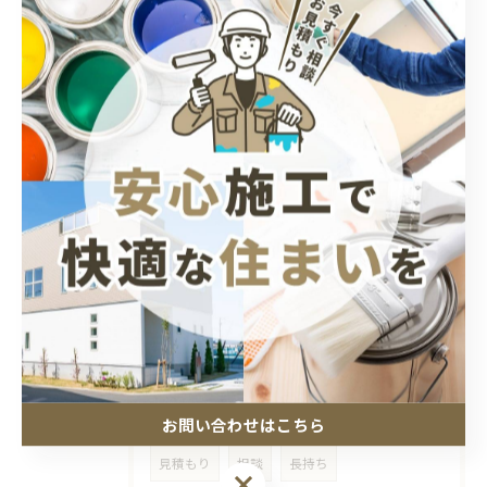
2025/11/30
外壁塗装｜神奈川県の相場と長持ち施工の選び方を徹底解説
2025/09/22
外壁塗装の最適な塗料について
タグ
Tags
助成金
神奈川県
厚木市
外壁塗装
お問い合わせはこちら
見積もり
相談
長持ち
お問い合わせはこちら